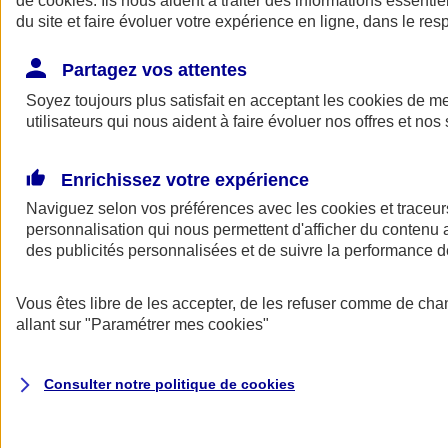
de
cookies
. Ils nous aident à traiter des informations essentie
du site et faire évoluer votre expérience en ligne, dans le resp
Assurance auto
Assurance jeune conducteur
Partagez vos attentes
Assurance forfait km
Soyez toujours plus satisfait en acceptant les
Assurance véhicule de collection
cookies
de mes
Assurance monospace
utilisateurs qui nous aident à faire évoluer nos offres et nos 
Garanties assurance auto
Nos formules assurance auto en ligne
Assurance Auto Malus
Enrichissez votre expérience
Services et avantages auto AXA
Naviguez selon vos préférences avec les
Assurance citoyenne auto
cookies et traceur
Assurer 2 voitures
personnalisation qui nous permettent d'afficher du contenu a
Assurance auto en ligne
des publicités personnalisées et de suivre la performance
Vous êtes libre de les accepter, de les refuser comme de cha
allant sur
"Paramétrer mes
cookies
"
Consulter notre politique de
cookies