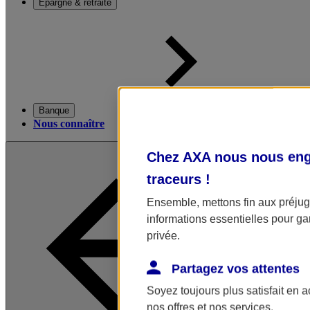
Épargne & retraite
Banque
Nous connaître
Chez AXA nous nous enga
traceurs
!
Ensemble, mettons fin aux préjugé
informations essentielles pour gar
privée.
Partagez vos attentes
Soyez toujours plus satisfait en 
nos offres et nos services.