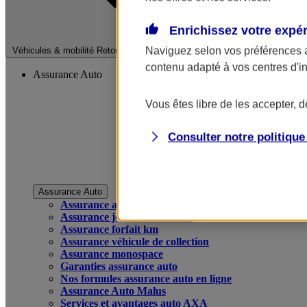
Enrichissez votre expé
Fermer le menu pri
Naviguez selon vos préférences 
Véhicules & mobilité
Retour à la section précédente
contenu adapté à vos centres d'i
Assurance Auto
Vous êtes libre de les accepter, 
Consulter notre politiqu
Assurance Auto
Assurance auto
Assurance jeune conducteur
Assurance forfait km
Assurance véhicule de collection
Assurance monospace
Garanties assurance auto
Nos formules assurance auto en ligne
Assurance Auto Malus
Services et avantages auto AXA