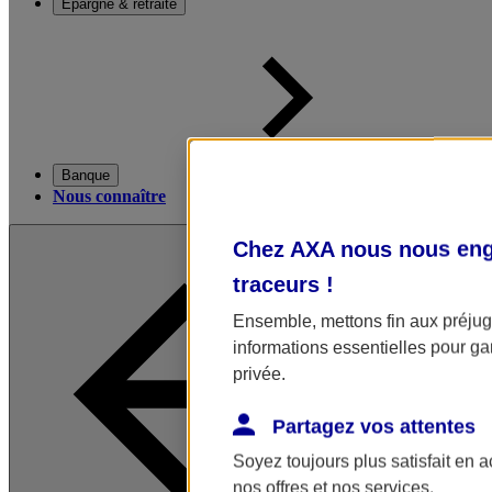
Épargne & retraite
Banque
Nous connaître
Chez AXA nous nous enga
traceurs
!
Ensemble, mettons fin aux préjugé
informations essentielles pour gar
privée.
Partagez vos attentes
Soyez toujours plus satisfait en 
nos offres et nos services.