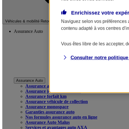
Enrichissez votre expé
Fermer le menu pri
Naviguez selon vos préférences 
Véhicules & mobilité
Retour à la section précédente
contenu adapté à vos centres d'i
Assurance Auto
Vous êtes libre de les accepter, 
Consulter notre politiqu
Assurance Auto
Assurance auto
Assurance jeune conducteur
Assurance forfait km
Assurance véhicule de collection
Assurance monospace
Garanties assurance auto
Nos formules assurance auto en ligne
Assurance Auto Malus
Services et avantages auto AXA