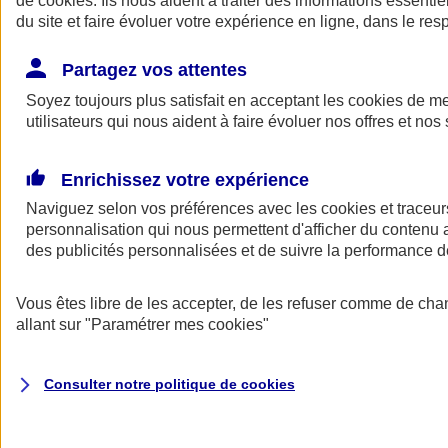
de
cookies
. Ils nous aident à traiter des informations essentie
du site et faire évoluer votre expérience en ligne, dans le resp
Assurance auto
Assurance jeune conducteur
Partagez vos attentes
Assurance forfait km
Soyez toujours plus satisfait en acceptant les
Assurance véhicule de collection
cookies
de mes
Assurance monospace
utilisateurs qui nous aident à faire évoluer nos offres et nos 
Garanties assurance auto
Nos formules assurance auto en ligne
Assurance Auto Malus
Enrichissez votre expérience
Services et avantages auto AXA
Naviguez selon vos préférences avec les
Assurance citoyenne auto
cookies et traceur
Assurer 2 voitures
personnalisation qui nous permettent d'afficher du contenu a
Assurance auto en ligne
des publicités personnalisées et de suivre la performance
Vous êtes libre de les accepter, de les refuser comme de cha
allant sur
"Paramétrer mes
cookies
"
Consulter notre politique de
cookies