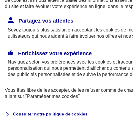
de
cookies
. Ils nous aident à traiter des informations essentie
du site et faire évoluer votre expérience en ligne, dans le resp
Assurance auto
Assurance jeune conducteur
Partagez vos attentes
Assurance forfait km
Soyez toujours plus satisfait en acceptant les
Assurance véhicule de collection
cookies
de mes
Assurance monospace
utilisateurs qui nous aident à faire évoluer nos offres et nos 
Garanties assurance auto
Nos formules assurance auto en ligne
Assurance Auto Malus
Enrichissez votre expérience
Services et avantages auto AXA
Naviguez selon vos préférences avec les
Assurance citoyenne auto
cookies et traceur
Assurer 2 voitures
personnalisation qui nous permettent d'afficher du contenu a
Assurance auto en ligne
des publicités personnalisées et de suivre la performance
Vous êtes libre de les accepter, de les refuser comme de cha
allant sur
"Paramétrer mes
cookies
"
Consulter notre politique de
cookies