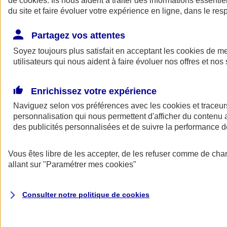
de
cookies
. Ils nous aident à traiter des informations essentie
du site et faire évoluer votre expérience en ligne, dans le resp
Assurance auto
Assurance jeune conducteur
Partagez vos attentes
Assurance forfait km
Soyez toujours plus satisfait en acceptant les
Assurance véhicule de collection
cookies
de mes
Assurance monospace
utilisateurs qui nous aident à faire évoluer nos offres et nos 
Garanties assurance auto
Nos formules assurance auto en ligne
Assurance Auto Malus
Enrichissez votre expérience
Services et avantages auto AXA
Naviguez selon vos préférences avec les
Assurance citoyenne auto
cookies et traceur
Assurer 2 voitures
personnalisation qui nous permettent d'afficher du contenu a
Assurance auto en ligne
des publicités personnalisées et de suivre la performance
Vous êtes libre de les accepter, de les refuser comme de cha
allant sur
"Paramétrer mes
cookies
"
Consulter notre politique de
cookies