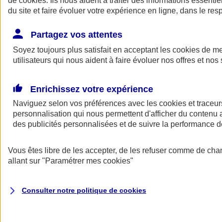
de
cookies
. Ils nous aident à traiter des informations essentie
du site et faire évoluer votre expérience en ligne, dans le resp
Assurance auto
Assurance jeune conducteur
Partagez vos attentes
Assurance forfait km
Soyez toujours plus satisfait en acceptant les
Assurance véhicule de collection
cookies
de mes
Assurance monospace
utilisateurs qui nous aident à faire évoluer nos offres et nos 
Garanties assurance auto
Nos formules assurance auto en ligne
Assurance Auto Malus
Enrichissez votre expérience
Services et avantages auto AXA
Naviguez selon vos préférences avec les
Assurance citoyenne auto
cookies et traceur
Assurer 2 voitures
personnalisation qui nous permettent d'afficher du contenu a
Assurance auto en ligne
des publicités personnalisées et de suivre la performance
Vous êtes libre de les accepter, de les refuser comme de cha
allant sur
"Paramétrer mes
cookies
"
Consulter notre politique de
cookies