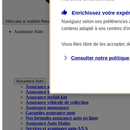
Enrichissez votre expé
Fermer le menu pri
Naviguez selon vos préférences 
Véhicules & mobilité
Retour à la section précédente
contenu adapté à vos centres d'i
Assurance Auto
Vous êtes libre de les accepter, 
Consulter notre politiqu
Assurance Auto
Assurance auto
Assurance jeune conducteur
Assurance forfait km
Assurance véhicule de collection
Assurance monospace
Garanties assurance auto
Nos formules assurance auto en ligne
Assurance Auto Malus
Services et avantages auto AXA