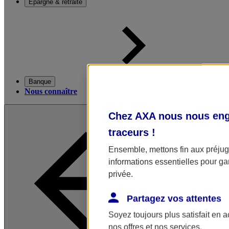
Épargne & retraite
Banque
Nous connaître
Chez AXA nous nous enga
traceurs
!
Ensemble, mettons fin aux préjugé
informations essentielles pour gar
privée.
Partagez vos attentes
Soyez toujours plus satisfait en 
nos offres et nos services.