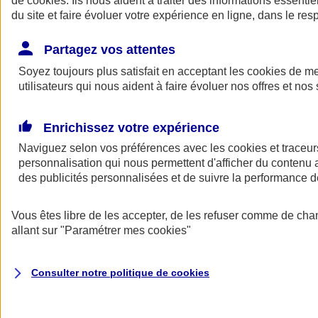
de
cookies
. Ils nous aident à traiter des informations essentie
du site et faire évoluer votre expérience en ligne, dans le resp
Assurance auto
Assurance jeune conducteur
Partagez vos attentes
Assurance forfait km
Soyez toujours plus satisfait en acceptant les
Assurance véhicule de collection
cookies
de mes
Assurance monospace
utilisateurs qui nous aident à faire évoluer nos offres et nos 
Garanties assurance auto
Nos formules assurance auto en ligne
Assurance Auto Malus
Enrichissez votre expérience
Services et avantages auto AXA
Naviguez selon vos préférences avec les
Assurance citoyenne auto
cookies et traceur
Assurer 2 voitures
personnalisation qui nous permettent d'afficher du contenu a
Assurance auto en ligne
des publicités personnalisées et de suivre la performance
Vous êtes libre de les accepter, de les refuser comme de cha
allant sur
"Paramétrer mes
cookies
"
Consulter notre politique de
cookies