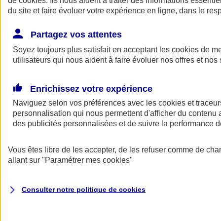
de
cookies
. Ils nous aident à traiter des informations essentie
du site et faire évoluer votre expérience en ligne, dans le resp
Assurance auto
Assurance jeune conducteur
Partagez vos attentes
Assurance forfait km
Soyez toujours plus satisfait en acceptant les
Assurance véhicule de collection
cookies
de mes
Assurance monospace
utilisateurs qui nous aident à faire évoluer nos offres et nos 
Garanties assurance auto
Nos formules assurance auto en ligne
Assurance Auto Malus
Enrichissez votre expérience
Services et avantages auto AXA
Naviguez selon vos préférences avec les
Assurance citoyenne auto
cookies et traceur
Assurer 2 voitures
personnalisation qui nous permettent d'afficher du contenu a
Assurance auto en ligne
des publicités personnalisées et de suivre la performance
Vous êtes libre de les accepter, de les refuser comme de cha
allant sur
"Paramétrer mes
cookies
"
Consulter notre politique de
cookies