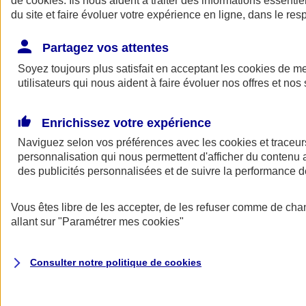
de
cookies
. Ils nous aident à traiter des informations essentie
du site et faire évoluer votre expérience en ligne, dans le resp
Assurance auto
Assurance jeune conducteur
Partagez vos attentes
Assurance forfait km
Soyez toujours plus satisfait en acceptant les
Assurance véhicule de collection
cookies
de mes
Assurance monospace
utilisateurs qui nous aident à faire évoluer nos offres et nos 
Garanties assurance auto
Nos formules assurance auto en ligne
Assurance Auto Malus
Enrichissez votre expérience
Services et avantages auto AXA
Naviguez selon vos préférences avec les
Assurance citoyenne auto
cookies et traceur
Assurer 2 voitures
personnalisation qui nous permettent d'afficher du contenu a
Assurance auto en ligne
des publicités personnalisées et de suivre la performance
Vous êtes libre de les accepter, de les refuser comme de cha
allant sur
"Paramétrer mes
cookies
"
Consulter notre politique de
cookies