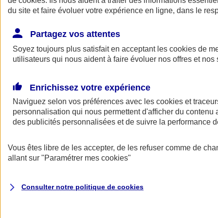
de
cookies
. Ils nous aident à traiter des informations essentie
du site et faire évoluer votre expérience en ligne, dans le resp
Assurance auto
Assurance jeune conducteur
Partagez vos attentes
Assurance forfait km
Soyez toujours plus satisfait en acceptant les
Assurance véhicule de collection
cookies
de mes
Assurance monospace
utilisateurs qui nous aident à faire évoluer nos offres et nos 
Garanties assurance auto
Nos formules assurance auto en ligne
Assurance Auto Malus
Enrichissez votre expérience
Services et avantages auto AXA
Naviguez selon vos préférences avec les
Assurance citoyenne auto
cookies et traceur
Assurer 2 voitures
personnalisation qui nous permettent d'afficher du contenu a
Assurance auto en ligne
des publicités personnalisées et de suivre la performance
Vous êtes libre de les accepter, de les refuser comme de cha
allant sur
"Paramétrer mes
cookies
"
Consulter notre politique de
cookies