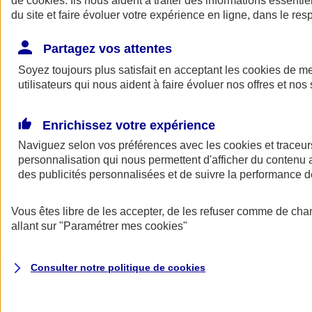
de
cookies
. Ils nous aident à traiter des informations essentie
du site et faire évoluer votre expérience en ligne, dans le resp
Assurance auto
Assurance jeune conducteur
Partagez vos attentes
Assurance forfait km
Soyez toujours plus satisfait en acceptant les
Assurance véhicule de collection
cookies
de mes
Assurance monospace
utilisateurs qui nous aident à faire évoluer nos offres et nos 
Garanties assurance auto
Nos formules assurance auto en ligne
Assurance Auto Malus
Enrichissez votre expérience
Services et avantages auto AXA
Naviguez selon vos préférences avec les
Assurance citoyenne auto
cookies et traceur
Assurer 2 voitures
personnalisation qui nous permettent d'afficher du contenu a
Assurance auto en ligne
des publicités personnalisées et de suivre la performance
Vous êtes libre de les accepter, de les refuser comme de cha
allant sur
"Paramétrer mes
cookies
"
Consulter notre politique de
cookies