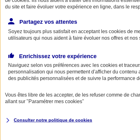
de
cookies
. Ils nous aident à traiter des informations essentie
du site et faire évoluer votre expérience en ligne, dans le resp
Assurance auto
Assurance jeune conducteur
Partagez vos attentes
Assurance forfait km
Soyez toujours plus satisfait en acceptant les
Assurance véhicule de collection
cookies
de mes
Assurance monospace
utilisateurs qui nous aident à faire évoluer nos offres et nos 
Garanties assurance auto
Nos formules assurance auto en ligne
Assurance Auto Malus
Enrichissez votre expérience
Services et avantages auto AXA
Naviguez selon vos préférences avec les
Assurance citoyenne auto
cookies et traceur
Assurer 2 voitures
personnalisation qui nous permettent d'afficher du contenu a
Assurance auto en ligne
des publicités personnalisées et de suivre la performance
Vous êtes libre de les accepter, de les refuser comme de cha
allant sur
"Paramétrer mes
cookies
"
Consulter notre politique de
cookies