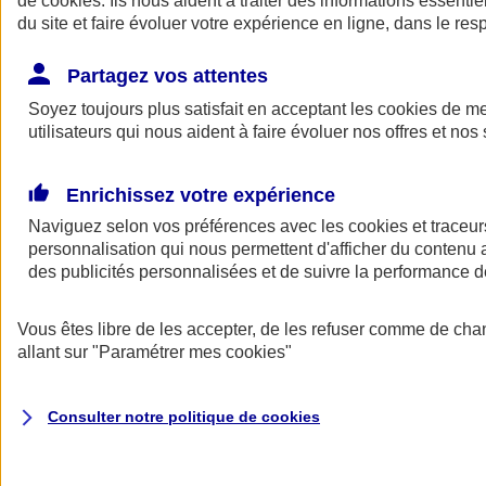
de
cookies
. Ils nous aident à traiter des informations essentie
du site et faire évoluer votre expérience en ligne, dans le resp
Assurance auto
Assurance jeune conducteur
Partagez vos attentes
Assurance forfait km
Soyez toujours plus satisfait en acceptant les
Assurance véhicule de collection
cookies
de mes
Assurance monospace
utilisateurs qui nous aident à faire évoluer nos offres et nos 
Garanties assurance auto
Nos formules assurance auto en ligne
Assurance Auto Malus
Enrichissez votre expérience
Services et avantages auto AXA
Naviguez selon vos préférences avec les
Assurance citoyenne auto
cookies et traceur
Assurer 2 voitures
personnalisation qui nous permettent d'afficher du contenu a
Assurance auto en ligne
des publicités personnalisées et de suivre la performance
Vous êtes libre de les accepter, de les refuser comme de cha
allant sur
"Paramétrer mes
cookies
"
Consulter notre politique de
cookies