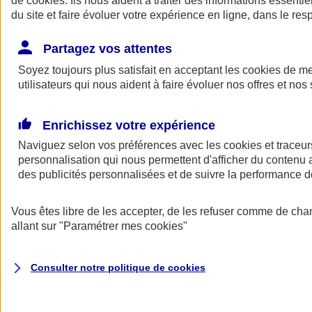
de
cookies
. Ils nous aident à traiter des informations essentie
du site et faire évoluer votre expérience en ligne, dans le resp
Assurance auto
Assurance jeune conducteur
Partagez vos attentes
Assurance forfait km
Soyez toujours plus satisfait en acceptant les
Assurance véhicule de collection
cookies
de mes
Assurance monospace
utilisateurs qui nous aident à faire évoluer nos offres et nos 
Garanties assurance auto
Nos formules assurance auto en ligne
Assurance Auto Malus
Enrichissez votre expérience
Services et avantages auto AXA
Naviguez selon vos préférences avec les
Assurance citoyenne auto
cookies et traceur
Assurer 2 voitures
personnalisation qui nous permettent d'afficher du contenu a
Assurance auto en ligne
des publicités personnalisées et de suivre la performance
Vous êtes libre de les accepter, de les refuser comme de cha
allant sur
"Paramétrer mes
cookies
"
Consulter notre politique de
cookies