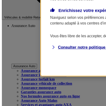
Enrichissez votre expé
Fermer le menu pri
Naviguez selon vos préférences 
Véhicules & mobilité
Retour à la section précédente
contenu adapté à vos centres d'i
Assurance Auto
Vous êtes libre de les accepter, 
Consulter notre politiqu
Assurance Auto
Assurance auto
Assurance jeune conducteur
Assurance forfait km
Assurance véhicule de collection
Assurance monospace
Garanties assurance auto
Nos formules assurance auto en ligne
Assurance Auto Malus
Services et avantages auto AXA