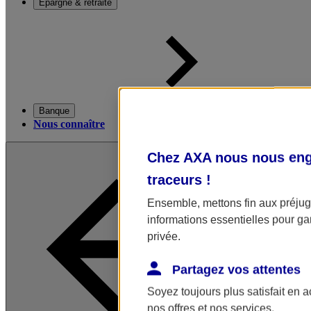
Épargne & retraite
Banque
Nous connaître
Chez AXA nous nous enga
traceurs
!
Ensemble, mettons fin aux préjugé
informations essentielles pour gar
privée.
Partagez vos attentes
Soyez toujours plus satisfait en 
nos offres et nos services.