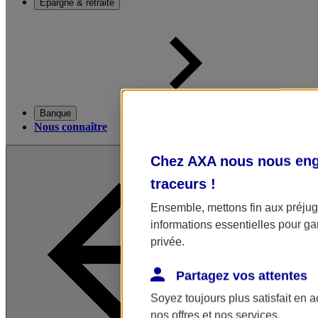
Épargne & retraite
Banque
Nous connaître
Chez AXA nous nous enga
traceurs
!
Ensemble, mettons fin aux préjugé
informations essentielles pour gar
privée.
Partagez vos attentes
Soyez toujours plus satisfait en 
nos offres et nos services.