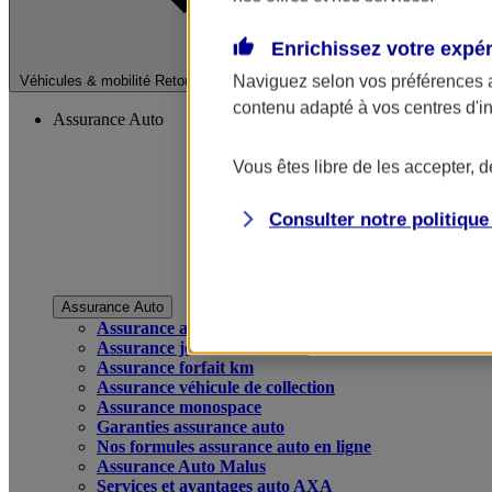
Enrichissez votre expé
Fermer le menu pri
Naviguez selon vos préférences 
Véhicules & mobilité
Retour à la section précédente
contenu adapté à vos centres d'i
Assurance Auto
Vous êtes libre de les accepter, 
Consulter notre politiqu
Assurance Auto
Assurance auto
Assurance jeune conducteur
Assurance forfait km
Assurance véhicule de collection
Assurance monospace
Garanties assurance auto
Nos formules assurance auto en ligne
Assurance Auto Malus
Services et avantages auto AXA