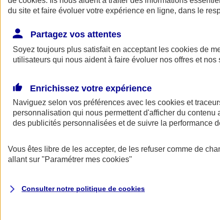
de
cookies
. Ils nous aident à traiter des informations essentie
du site et faire évoluer votre expérience en ligne, dans le resp
Assurance auto
Assurance jeune conducteur
Partagez vos attentes
Assurance forfait km
Soyez toujours plus satisfait en acceptant les
Assurance véhicule de collection
cookies
de mes
Assurance monospace
utilisateurs qui nous aident à faire évoluer nos offres et nos 
Garanties assurance auto
Nos formules assurance auto en ligne
Assurance Auto Malus
Enrichissez votre expérience
Services et avantages auto AXA
Naviguez selon vos préférences avec les
Assurance citoyenne auto
cookies et traceur
Assurer 2 voitures
personnalisation qui nous permettent d'afficher du contenu a
Assurance auto en ligne
des publicités personnalisées et de suivre la performance
Vous êtes libre de les accepter, de les refuser comme de cha
allant sur
"Paramétrer mes
cookies
"
Consulter notre politique de
cookies