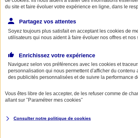
de
cookies
. Ils nous aident à traiter des informations essentie
du site et faire évoluer votre expérience en ligne, dans le resp
Assurance auto
Assurance jeune conducteur
Partagez vos attentes
Assurance forfait km
Soyez toujours plus satisfait en acceptant les
Assurance véhicule de collection
cookies
de mes
Assurance monospace
utilisateurs qui nous aident à faire évoluer nos offres et nos 
Garanties assurance auto
Nos formules assurance auto en ligne
Assurance Auto Malus
Enrichissez votre expérience
Services et avantages auto AXA
Naviguez selon vos préférences avec les
Assurance citoyenne auto
cookies et traceur
Assurer 2 voitures
personnalisation qui nous permettent d'afficher du contenu a
Assurance auto en ligne
des publicités personnalisées et de suivre la performance
Vous êtes libre de les accepter, de les refuser comme de cha
allant sur
"Paramétrer mes
cookies
"
Consulter notre politique de
cookies