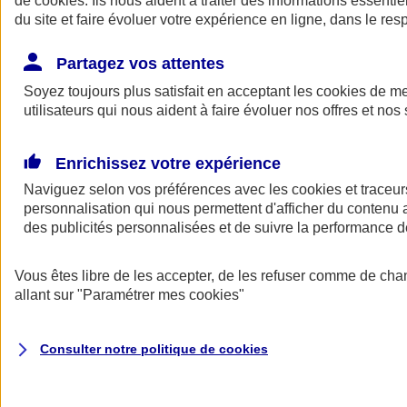
de
cookies
. Ils nous aident à traiter des informations essentie
du site et faire évoluer votre expérience en ligne, dans le resp
Assurance auto
Assurance jeune conducteur
Partagez vos attentes
Assurance forfait km
Soyez toujours plus satisfait en acceptant les
Assurance véhicule de collection
cookies
de mes
Assurance monospace
utilisateurs qui nous aident à faire évoluer nos offres et nos 
Garanties assurance auto
Nos formules assurance auto en ligne
Assurance Auto Malus
Enrichissez votre expérience
Services et avantages auto AXA
Naviguez selon vos préférences avec les
Assurance citoyenne auto
cookies et traceur
Assurer 2 voitures
personnalisation qui nous permettent d'afficher du contenu a
Assurance auto en ligne
des publicités personnalisées et de suivre la performance
Vous êtes libre de les accepter, de les refuser comme de cha
allant sur
"Paramétrer mes
cookies
"
Consulter notre politique de
cookies