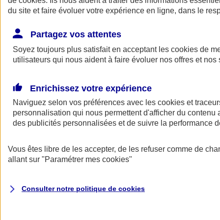
de
cookies
. Ils nous aident à traiter des informations essentie
du site et faire évoluer votre expérience en ligne, dans le resp
Assurance auto
Assurance jeune conducteur
Partagez vos attentes
Assurance forfait km
Soyez toujours plus satisfait en acceptant les
Assurance véhicule de collection
cookies
de mes
Assurance monospace
utilisateurs qui nous aident à faire évoluer nos offres et nos 
Garanties assurance auto
Nos formules assurance auto en ligne
Assurance Auto Malus
Enrichissez votre expérience
Services et avantages auto AXA
Naviguez selon vos préférences avec les
Assurance citoyenne auto
cookies et traceur
Assurer 2 voitures
personnalisation qui nous permettent d'afficher du contenu a
Assurance auto en ligne
des publicités personnalisées et de suivre la performance
Vous êtes libre de les accepter, de les refuser comme de cha
allant sur
"Paramétrer mes
cookies
"
Consulter notre politique de
cookies