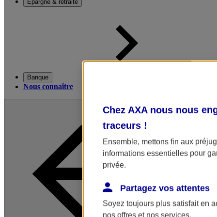
Épargne & retraite
Banque
Nous connaître
Chez AXA nous nous enga
traceurs
!
Ensemble, mettons fin aux préjugé
informations essentielles pour gar
privée.
Partagez vos attentes
Soyez toujours plus satisfait en 
nos offres et nos services.