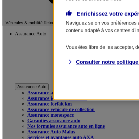
Enrichissez votre expé
Fermer le menu pri
Naviguez selon vos préférences 
Véhicules & mobilité
Retour à la section précédente
contenu adapté à vos centres d'i
Assurance Auto
Vous êtes libre de les accepter, 
Consulter notre politiqu
Assurance Auto
Assurance auto
Assurance jeune conducteur
Assurance forfait km
Assurance véhicule de collection
Assurance monospace
Garanties assurance auto
Nos formules assurance auto en ligne
Assurance Auto Malus
Services et avantages auto AXA