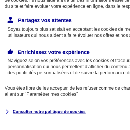
de
cookies
. Ils nous aident à traiter des informations essentie
du site et faire évoluer votre expérience en ligne, dans le resp
Assurance auto
Assurance jeune conducteur
Partagez vos attentes
Assurance forfait km
Soyez toujours plus satisfait en acceptant les
Assurance véhicule de collection
cookies
de mes
Assurance monospace
utilisateurs qui nous aident à faire évoluer nos offres et nos 
Garanties assurance auto
Nos formules assurance auto en ligne
Assurance Auto Malus
Enrichissez votre expérience
Services et avantages auto AXA
Naviguez selon vos préférences avec les
Assurance citoyenne auto
cookies et traceur
Assurer 2 voitures
personnalisation qui nous permettent d'afficher du contenu a
Assurance auto en ligne
des publicités personnalisées et de suivre la performance
Vous êtes libre de les accepter, de les refuser comme de cha
allant sur
"Paramétrer mes
cookies
"
Consulter notre politique de
cookies