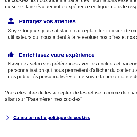
de
cookies
. Ils nous aident à traiter des informations essentie
du site et faire évoluer votre expérience en ligne, dans le resp
Assurance auto
Assurance jeune conducteur
Partagez vos attentes
Assurance forfait km
Soyez toujours plus satisfait en acceptant les
Assurance véhicule de collection
cookies
de mes
Assurance monospace
utilisateurs qui nous aident à faire évoluer nos offres et nos 
Garanties assurance auto
Nos formules assurance auto en ligne
Assurance Auto Malus
Enrichissez votre expérience
Services et avantages auto AXA
Naviguez selon vos préférences avec les
Assurance citoyenne auto
cookies et traceur
Assurer 2 voitures
personnalisation qui nous permettent d'afficher du contenu a
Assurance auto en ligne
des publicités personnalisées et de suivre la performance
Vous êtes libre de les accepter, de les refuser comme de cha
allant sur
"Paramétrer mes
cookies
"
Consulter notre politique de
cookies