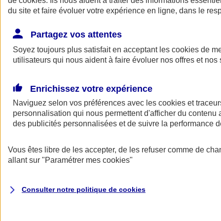
de
cookies
. Ils nous aident à traiter des informations essentie
du site et faire évoluer votre expérience en ligne, dans le resp
Assurance auto
Assurance jeune conducteur
Partagez vos attentes
Assurance forfait km
Soyez toujours plus satisfait en acceptant les
Assurance véhicule de collection
cookies
de mes
Assurance monospace
utilisateurs qui nous aident à faire évoluer nos offres et nos 
Garanties assurance auto
Nos formules assurance auto en ligne
Assurance Auto Malus
Enrichissez votre expérience
Services et avantages auto AXA
Naviguez selon vos préférences avec les
Assurance citoyenne auto
cookies et traceur
Assurer 2 voitures
personnalisation qui nous permettent d'afficher du contenu a
Assurance auto en ligne
des publicités personnalisées et de suivre la performance
Vous êtes libre de les accepter, de les refuser comme de cha
allant sur
"Paramétrer mes
cookies
"
Consulter notre politique de
cookies