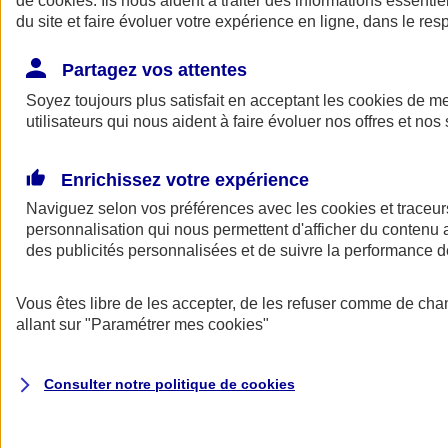
de
cookies
. Ils nous aident à traiter des informations essentie
du site et faire évoluer votre expérience en ligne, dans le resp
Assurance auto
Assurance jeune conducteur
Partagez vos attentes
Assurance forfait km
Soyez toujours plus satisfait en acceptant les
Assurance véhicule de collection
cookies
de mes
Assurance monospace
utilisateurs qui nous aident à faire évoluer nos offres et nos 
Garanties assurance auto
Nos formules assurance auto en ligne
Assurance Auto Malus
Enrichissez votre expérience
Services et avantages auto AXA
Naviguez selon vos préférences avec les
Assurance citoyenne auto
cookies et traceur
Assurer 2 voitures
personnalisation qui nous permettent d'afficher du contenu a
Assurance auto en ligne
des publicités personnalisées et de suivre la performance
Vous êtes libre de les accepter, de les refuser comme de cha
allant sur
"Paramétrer mes
cookies
"
Consulter notre politique de
cookies