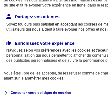
de
cookies
. Ils nous aident à traiter des informations essentie
du site et faire évoluer votre expérience en ligne, dans le resp
Assurance auto
Assurance jeune conducteur
Partagez vos attentes
Assurance forfait km
Soyez toujours plus satisfait en acceptant les
Assurance véhicule de collection
cookies
de mes
Assurance monospace
utilisateurs qui nous aident à faire évoluer nos offres et nos 
Garanties assurance auto
Nos formules assurance auto en ligne
Assurance Auto Malus
Enrichissez votre expérience
Services et avantages auto AXA
Naviguez selon vos préférences avec les
Assurance citoyenne auto
cookies et traceur
Assurer 2 voitures
personnalisation qui nous permettent d'afficher du contenu a
Assurance auto en ligne
des publicités personnalisées et de suivre la performance
Vous êtes libre de les accepter, de les refuser comme de cha
allant sur
"Paramétrer mes
cookies
"
Consulter notre politique de
cookies