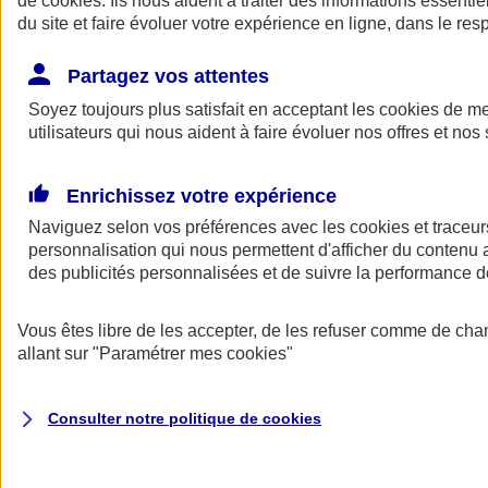
de
cookies
. Ils nous aident à traiter des informations essentie
du site et faire évoluer votre expérience en ligne, dans le resp
Assurance auto
Assurance jeune conducteur
Partagez vos attentes
Assurance forfait km
Soyez toujours plus satisfait en acceptant les
Assurance véhicule de collection
cookies
de mes
Assurance monospace
utilisateurs qui nous aident à faire évoluer nos offres et nos 
Garanties assurance auto
Nos formules assurance auto en ligne
Assurance Auto Malus
Enrichissez votre expérience
Services et avantages auto AXA
Naviguez selon vos préférences avec les
Assurance citoyenne auto
cookies et traceur
Assurer 2 voitures
personnalisation qui nous permettent d'afficher du contenu a
Assurance auto en ligne
des publicités personnalisées et de suivre la performance
Vous êtes libre de les accepter, de les refuser comme de cha
allant sur
"Paramétrer mes
cookies
"
Consulter notre politique de
cookies