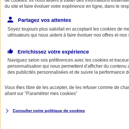
de
cookies
. Ils nous aident à traiter des informations essentie
du site et faire évoluer votre expérience en ligne, dans le resp
Assurance auto
Assurance jeune conducteur
Partagez vos attentes
Assurance forfait km
Soyez toujours plus satisfait en acceptant les
Assurance véhicule de collection
cookies
de mes
Assurance monospace
utilisateurs qui nous aident à faire évoluer nos offres et nos 
Garanties assurance auto
Nos formules assurance auto en ligne
Assurance Auto Malus
Enrichissez votre expérience
Services et avantages auto AXA
Naviguez selon vos préférences avec les
Assurance citoyenne auto
cookies et traceur
Assurer 2 voitures
personnalisation qui nous permettent d'afficher du contenu a
Assurance auto en ligne
des publicités personnalisées et de suivre la performance
Vous êtes libre de les accepter, de les refuser comme de cha
allant sur
"Paramétrer mes
cookies
"
Consulter notre politique de
cookies