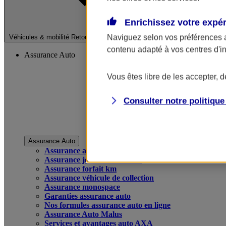
Enrichissez votre expé
Fermer le menu pri
Naviguez selon vos préférences 
Véhicules & mobilité
Retour à la section précédente
contenu adapté à vos centres d'i
Assurance Auto
Vous êtes libre de les accepter, 
Consulter notre politiqu
Assurance Auto
Assurance auto
Assurance jeune conducteur
Assurance forfait km
Assurance véhicule de collection
Assurance monospace
Garanties assurance auto
Nos formules assurance auto en ligne
Assurance Auto Malus
Services et avantages auto AXA