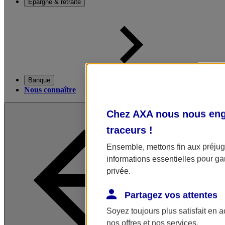
Épargne & retraite
Banque
Nous connaître
Chez AXA nous nous enga
traceurs
!
Ensemble, mettons fin aux préjugé
informations essentielles pour gar
privée.
Partagez vos attentes
Soyez toujours plus satisfait en 
nos offres et nos services.