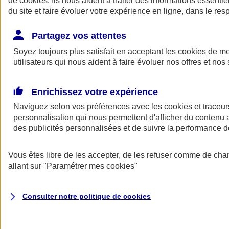
de
cookies
. Ils nous aident à traiter des informations essentie
du site et faire évoluer votre expérience en ligne, dans le resp
Assurance auto
Assurance jeune conducteur
Partagez vos attentes
Assurance forfait km
Soyez toujours plus satisfait en acceptant les
Assurance véhicule de collection
cookies
de mes
Assurance monospace
utilisateurs qui nous aident à faire évoluer nos offres et nos 
Garanties assurance auto
Nos formules assurance auto en ligne
Assurance Auto Malus
Enrichissez votre expérience
Services et avantages auto AXA
Naviguez selon vos préférences avec les
Assurance citoyenne auto
cookies et traceur
Assurer 2 voitures
personnalisation qui nous permettent d'afficher du contenu a
Assurance auto en ligne
des publicités personnalisées et de suivre la performance
Vous êtes libre de les accepter, de les refuser comme de cha
allant sur
"Paramétrer mes
cookies
"
Consulter notre politique de
cookies