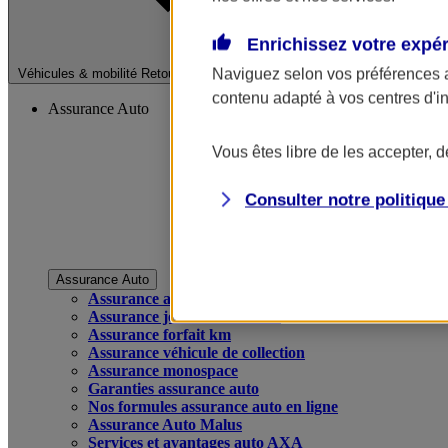
Enrichissez votre expé
Fermer le menu pri
Naviguez selon vos préférences 
Véhicules & mobilité
Retour à la section précédente
contenu adapté à vos centres d'i
Assurance Auto
Vous êtes libre de les accepter, 
Consulter notre politiqu
Assurance Auto
Assurance auto
Assurance jeune conducteur
Assurance forfait km
Assurance véhicule de collection
Assurance monospace
Garanties assurance auto
Nos formules assurance auto en ligne
Assurance Auto Malus
Services et avantages auto AXA