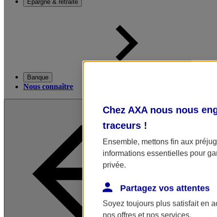
Épargne & retraite
Banque
Nous connaître
Chez AXA nous nous enga
traceurs
!
Ensemble, mettons fin aux préjugé
informations essentielles pour gar
privée.
Partagez vos attentes
Soyez toujours plus satisfait en 
nos offres et nos services.