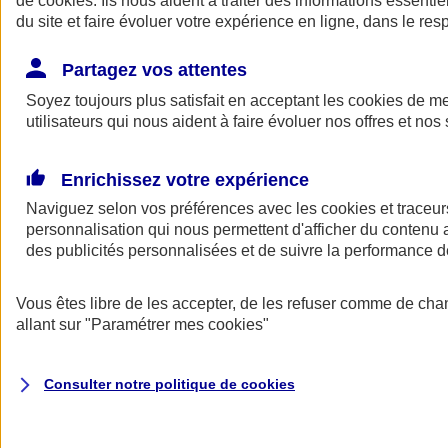
de
cookies
. Ils nous aident à traiter des informations essentie
du site et faire évoluer votre expérience en ligne, dans le resp
Assurance auto
Assurance jeune conducteur
Partagez vos attentes
Assurance forfait km
Soyez toujours plus satisfait en acceptant les
Assurance véhicule de collection
cookies
de mes
Assurance monospace
utilisateurs qui nous aident à faire évoluer nos offres et nos 
Garanties assurance auto
Nos formules assurance auto en ligne
Assurance Auto Malus
Enrichissez votre expérience
Services et avantages auto AXA
Naviguez selon vos préférences avec les
Assurance citoyenne auto
cookies et traceur
Assurer 2 voitures
personnalisation qui nous permettent d'afficher du contenu a
Assurance auto en ligne
des publicités personnalisées et de suivre la performance
Vous êtes libre de les accepter, de les refuser comme de cha
allant sur
"Paramétrer mes
cookies
"
Consulter notre politique de
cookies