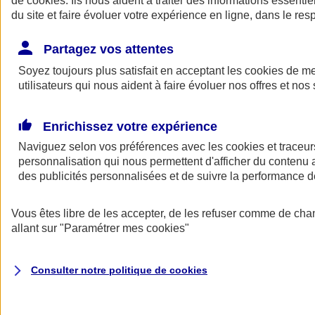
de
cookies
. Ils nous aident à traiter des informations essentie
du site et faire évoluer votre expérience en ligne, dans le resp
Assurance auto
Assurance jeune conducteur
Partagez vos attentes
Assurance forfait km
Soyez toujours plus satisfait en acceptant les
Assurance véhicule de collection
cookies
de mes
Assurance monospace
utilisateurs qui nous aident à faire évoluer nos offres et nos 
Garanties assurance auto
Nos formules assurance auto en ligne
Assurance Auto Malus
Enrichissez votre expérience
Services et avantages auto AXA
Naviguez selon vos préférences avec les
Assurance citoyenne auto
cookies et traceur
Assurer 2 voitures
personnalisation qui nous permettent d'afficher du contenu a
Assurance auto en ligne
des publicités personnalisées et de suivre la performance
Vous êtes libre de les accepter, de les refuser comme de cha
allant sur
"Paramétrer mes
cookies
"
Consulter notre politique de
cookies