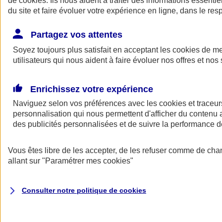
de
cookies
. Ils nous aident à traiter des informations essentie
du site et faire évoluer votre expérience en ligne, dans le resp
Assurance auto
Assurance jeune conducteur
Partagez vos attentes
Assurance forfait km
Soyez toujours plus satisfait en acceptant les
Assurance véhicule de collection
cookies
de mes
Assurance monospace
utilisateurs qui nous aident à faire évoluer nos offres et nos 
Garanties assurance auto
Nos formules assurance auto en ligne
Assurance Auto Malus
Enrichissez votre expérience
Services et avantages auto AXA
Naviguez selon vos préférences avec les
Assurance citoyenne auto
cookies et traceur
Assurer 2 voitures
personnalisation qui nous permettent d'afficher du contenu a
Assurance auto en ligne
des publicités personnalisées et de suivre la performance
Vous êtes libre de les accepter, de les refuser comme de cha
allant sur
"Paramétrer mes
cookies
"
Consulter notre politique de
cookies