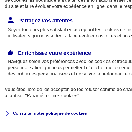
de
cookies
. Ils nous aident à traiter des informations essentie
du site et faire évoluer votre expérience en ligne, dans le resp
Assurance auto
Assurance jeune conducteur
Partagez vos attentes
Assurance forfait km
Soyez toujours plus satisfait en acceptant les
Assurance véhicule de collection
cookies
de mes
Assurance monospace
utilisateurs qui nous aident à faire évoluer nos offres et nos 
Garanties assurance auto
Nos formules assurance auto en ligne
Assurance Auto Malus
Enrichissez votre expérience
Services et avantages auto AXA
Naviguez selon vos préférences avec les
Assurance citoyenne auto
cookies et traceur
Assurer 2 voitures
personnalisation qui nous permettent d'afficher du contenu a
Assurance auto en ligne
des publicités personnalisées et de suivre la performance
Vous êtes libre de les accepter, de les refuser comme de cha
allant sur
"Paramétrer mes
cookies
"
Consulter notre politique de
cookies