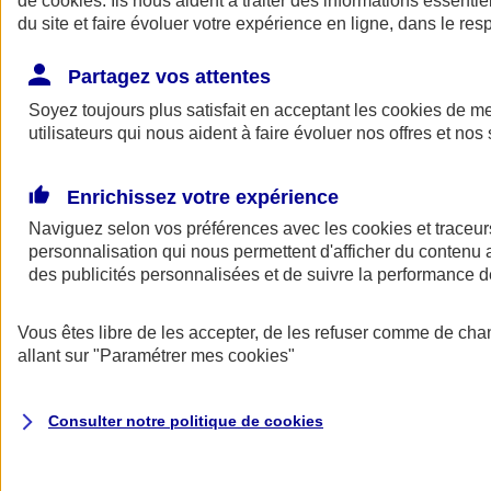
de
cookies
. Ils nous aident à traiter des informations essentie
du site et faire évoluer votre expérience en ligne, dans le resp
Assurance auto
Assurance jeune conducteur
Partagez vos attentes
Assurance forfait km
Soyez toujours plus satisfait en acceptant les
Assurance véhicule de collection
cookies
de mes
Assurance monospace
utilisateurs qui nous aident à faire évoluer nos offres et nos 
Garanties assurance auto
Nos formules assurance auto en ligne
Assurance Auto Malus
Enrichissez votre expérience
Services et avantages auto AXA
Naviguez selon vos préférences avec les
Assurance citoyenne auto
cookies et traceur
Assurer 2 voitures
personnalisation qui nous permettent d'afficher du contenu a
Assurance auto en ligne
des publicités personnalisées et de suivre la performance
Vous êtes libre de les accepter, de les refuser comme de cha
allant sur
"Paramétrer mes
cookies
"
Consulter notre politique de
cookies