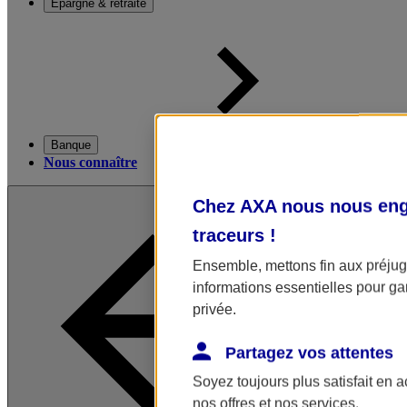
Épargne & retraite
Banque
Nous connaître
Chez AXA nous nous enga
traceurs
!
Ensemble, mettons fin aux préjugé
informations essentielles pour gar
privée.
Partagez vos attentes
Soyez toujours plus satisfait en 
nos offres et nos services.