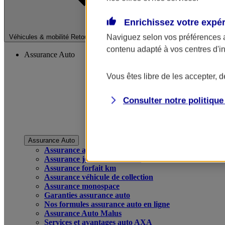
Enrichissez votre expé
Fermer le menu pri
Naviguez selon vos préférences 
Véhicules & mobilité
Retour à la section précédente
contenu adapté à vos centres d'i
Assurance Auto
Vous êtes libre de les accepter, 
Consulter notre politiqu
Assurance Auto
Assurance auto
Assurance jeune conducteur
Assurance forfait km
Assurance véhicule de collection
Assurance monospace
Garanties assurance auto
Nos formules assurance auto en ligne
Assurance Auto Malus
Services et avantages auto AXA