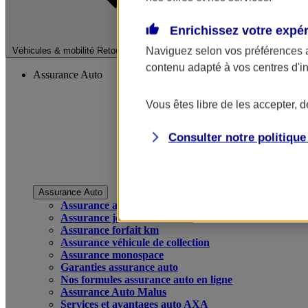
Enrichissez votre expé
Fermer le menu pri
Naviguez selon vos préférences 
Véhicules & mobilité
Retour à la section précédente
contenu adapté à vos centres d'i
Assurance Auto
Vous êtes libre de les accepter, 
Consulter notre politiqu
Assurance Auto
Assurance auto
Assurance jeune conducteur
Assurance forfait km
Assurance véhicule de collection
Assurance monospace
Garanties assurance auto
Nos formules assurance auto en ligne
Assurance Auto Malus
Services et avantages auto AXA