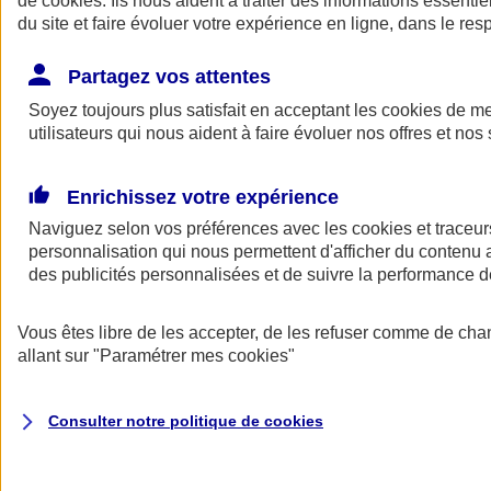
de
cookies
. Ils nous aident à traiter des informations essentie
du site et faire évoluer votre expérience en ligne, dans le resp
Assurance auto
Assurance jeune conducteur
Partagez vos attentes
Assurance forfait km
Soyez toujours plus satisfait en acceptant les
Assurance véhicule de collection
cookies
de mes
Assurance monospace
utilisateurs qui nous aident à faire évoluer nos offres et nos 
Garanties assurance auto
Nos formules assurance auto en ligne
Assurance Auto Malus
Enrichissez votre expérience
Services et avantages auto AXA
Naviguez selon vos préférences avec les
Assurance citoyenne auto
cookies et traceur
Assurer 2 voitures
personnalisation qui nous permettent d'afficher du contenu a
Assurance auto en ligne
des publicités personnalisées et de suivre la performance
Vous êtes libre de les accepter, de les refuser comme de cha
allant sur
"Paramétrer mes
cookies
"
Consulter notre politique de
cookies