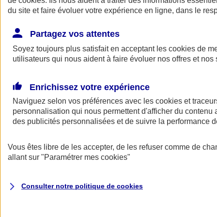
de
cookies
. Ils nous aident à traiter des informations essentie
du site et faire évoluer votre expérience en ligne, dans le resp
Assurance auto
Assurance jeune conducteur
Partagez vos attentes
Assurance forfait km
Soyez toujours plus satisfait en acceptant les
Assurance véhicule de collection
cookies
de mes
Assurance monospace
utilisateurs qui nous aident à faire évoluer nos offres et nos 
Garanties assurance auto
Nos formules assurance auto en ligne
Assurance Auto Malus
Enrichissez votre expérience
Services et avantages auto AXA
Naviguez selon vos préférences avec les
Assurance citoyenne auto
cookies et traceur
Assurer 2 voitures
personnalisation qui nous permettent d'afficher du contenu a
Assurance auto en ligne
des publicités personnalisées et de suivre la performance
Vous êtes libre de les accepter, de les refuser comme de cha
allant sur
"Paramétrer mes
cookies
"
Consulter notre politique de
cookies