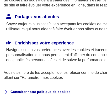
de
cookies
. Ils nous aident à traiter des informations essentie
du site et faire évoluer votre expérience en ligne, dans le resp
Assurance auto
Assurance jeune conducteur
Partagez vos attentes
Assurance forfait km
Soyez toujours plus satisfait en acceptant les
Assurance véhicule de collection
cookies
de mes
Assurance monospace
utilisateurs qui nous aident à faire évoluer nos offres et nos 
Garanties assurance auto
Nos formules assurance auto en ligne
Assurance Auto Malus
Enrichissez votre expérience
Services et avantages auto AXA
Naviguez selon vos préférences avec les
Assurance citoyenne auto
cookies et traceur
Assurer 2 voitures
personnalisation qui nous permettent d'afficher du contenu a
Assurance auto en ligne
des publicités personnalisées et de suivre la performance
Vous êtes libre de les accepter, de les refuser comme de cha
allant sur
"Paramétrer mes
cookies
"
Consulter notre politique de
cookies