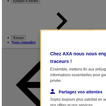
Épargne & retraite
Banque
Nous connaître
Chez AXA nous nous enga
traceurs
!
Ensemble, mettons fin aux préjugé
informations essentielles pour gar
privée.
Partagez vos attentes
Soyez toujours plus satisfait en 
nos offres et nos services.