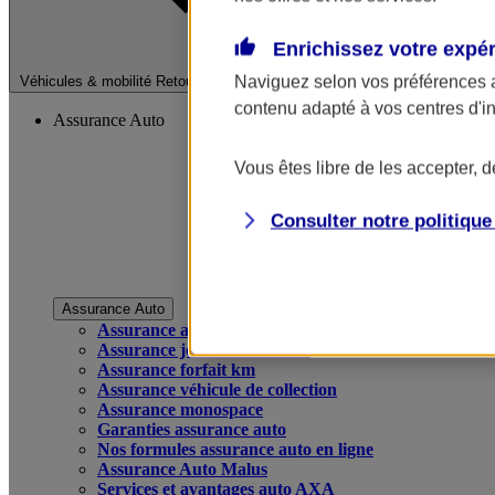
Enrichissez votre expé
Fermer le menu pri
Naviguez selon vos préférences 
Véhicules & mobilité
Retour à la section précédente
contenu adapté à vos centres d'i
Assurance Auto
Vous êtes libre de les accepter, 
Consulter notre politiqu
Assurance Auto
Assurance auto
Assurance jeune conducteur
Assurance forfait km
Assurance véhicule de collection
Assurance monospace
Garanties assurance auto
Nos formules assurance auto en ligne
Assurance Auto Malus
Services et avantages auto AXA