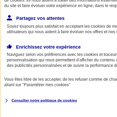
de
cookies
. Ils nous aident à traiter des informations essentie
du site et faire évoluer votre expérience en ligne, dans le resp
Assurance auto
Assurance jeune conducteur
Partagez vos attentes
Assurance forfait km
Soyez toujours plus satisfait en acceptant les
Assurance véhicule de collection
cookies
de mes
Assurance monospace
utilisateurs qui nous aident à faire évoluer nos offres et nos 
Garanties assurance auto
Nos formules assurance auto en ligne
Assurance Auto Malus
Enrichissez votre expérience
Services et avantages auto AXA
Naviguez selon vos préférences avec les
Assurance citoyenne auto
cookies et traceur
Assurer 2 voitures
personnalisation qui nous permettent d'afficher du contenu a
Assurance auto en ligne
des publicités personnalisées et de suivre la performance
Vous êtes libre de les accepter, de les refuser comme de cha
allant sur
"Paramétrer mes
cookies
"
Consulter notre politique de
cookies