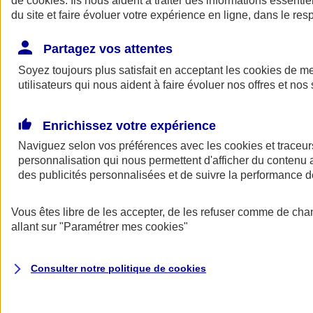
de
cookies
. Ils nous aident à traiter des informations essentie
du site et faire évoluer votre expérience en ligne, dans le resp
Assurance auto
Assurance jeune conducteur
Partagez vos attentes
Assurance forfait km
Soyez toujours plus satisfait en acceptant les
Assurance véhicule de collection
cookies
de mes
Assurance monospace
utilisateurs qui nous aident à faire évoluer nos offres et nos 
Garanties assurance auto
Nos formules assurance auto en ligne
Assurance Auto Malus
Enrichissez votre expérience
Services et avantages auto AXA
Naviguez selon vos préférences avec les
Assurance citoyenne auto
cookies et traceur
Assurer 2 voitures
personnalisation qui nous permettent d'afficher du contenu a
Assurance auto en ligne
des publicités personnalisées et de suivre la performance
Vous êtes libre de les accepter, de les refuser comme de cha
allant sur
"Paramétrer mes
cookies
"
Consulter notre politique de
cookies