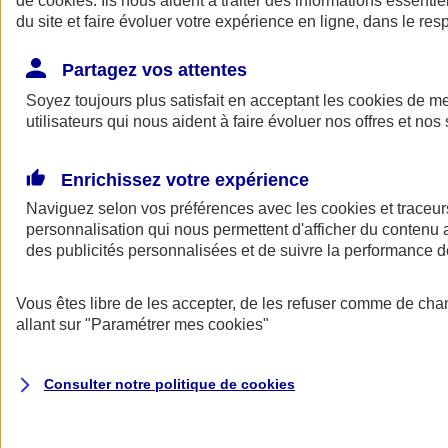
de
cookies
. Ils nous aident à traiter des informations essentie
du site et faire évoluer votre expérience en ligne, dans le resp
Assurance auto
Assurance jeune conducteur
Partagez vos attentes
Assurance forfait km
Soyez toujours plus satisfait en acceptant les
Assurance véhicule de collection
cookies
de mes
Assurance monospace
utilisateurs qui nous aident à faire évoluer nos offres et nos 
Garanties assurance auto
Nos formules assurance auto en ligne
Assurance Auto Malus
Enrichissez votre expérience
Services et avantages auto AXA
Naviguez selon vos préférences avec les
Assurance citoyenne auto
cookies et traceur
Assurer 2 voitures
personnalisation qui nous permettent d'afficher du contenu a
Assurance auto en ligne
des publicités personnalisées et de suivre la performance
Vous êtes libre de les accepter, de les refuser comme de cha
allant sur
"Paramétrer mes
cookies
"
Consulter notre politique de
cookies