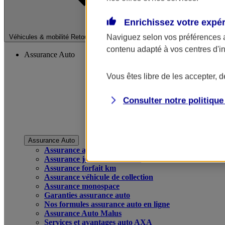
Enrichissez votre expé
Fermer le menu pri
Naviguez selon vos préférences 
Véhicules & mobilité
Retour à la section précédente
contenu adapté à vos centres d'i
Assurance Auto
Vous êtes libre de les accepter, 
Consulter notre politiqu
Assurance Auto
Assurance auto
Assurance jeune conducteur
Assurance forfait km
Assurance véhicule de collection
Assurance monospace
Garanties assurance auto
Nos formules assurance auto en ligne
Assurance Auto Malus
Services et avantages auto AXA