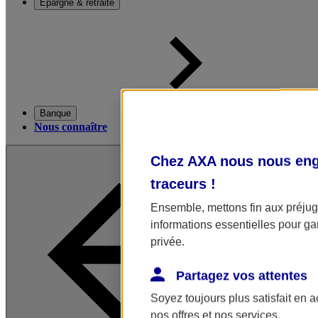
Épargne & retraite
Banque
Nous connaître
Chez AXA nous nous enga
traceurs
!
Ensemble, mettons fin aux préjugé
informations essentielles pour gar
privée.
Partagez vos attentes
Soyez toujours plus satisfait en 
nos offres et nos services.