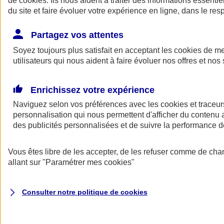
de
cookies
. Ils nous aident à traiter des informations essentie
du site et faire évoluer votre expérience en ligne, dans le resp
Assurance auto
Assurance jeune conducteur
Partagez vos attentes
Assurance forfait km
Soyez toujours plus satisfait en acceptant les
Assurance véhicule de collection
cookies
de mes
Assurance monospace
utilisateurs qui nous aident à faire évoluer nos offres et nos 
Garanties assurance auto
Nos formules assurance auto en ligne
Assurance Auto Malus
Enrichissez votre expérience
Services et avantages auto AXA
Naviguez selon vos préférences avec les
Assurance citoyenne auto
cookies et traceur
Assurer 2 voitures
personnalisation qui nous permettent d'afficher du contenu a
Assurance auto en ligne
des publicités personnalisées et de suivre la performance
Vous êtes libre de les accepter, de les refuser comme de cha
allant sur
"Paramétrer mes
cookies
"
Consulter notre politique de
cookies