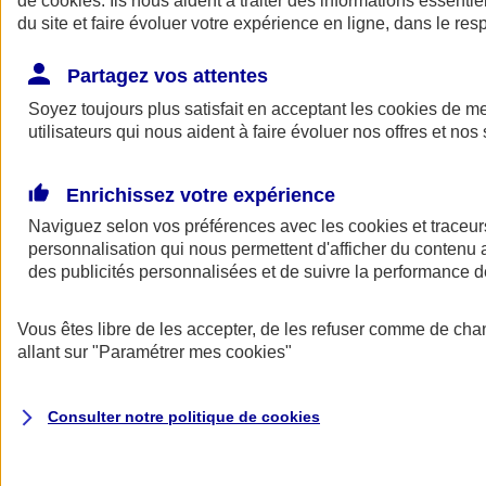
de
cookies
. Ils nous aident à traiter des informations essentie
du site et faire évoluer votre expérience en ligne, dans le resp
Assurance auto
Assurance jeune conducteur
Partagez vos attentes
Assurance forfait km
Soyez toujours plus satisfait en acceptant les
Assurance véhicule de collection
cookies
de mes
Assurance monospace
utilisateurs qui nous aident à faire évoluer nos offres et nos 
Garanties assurance auto
Nos formules assurance auto en ligne
Assurance Auto Malus
Enrichissez votre expérience
Services et avantages auto AXA
Naviguez selon vos préférences avec les
Assurance citoyenne auto
cookies et traceur
Assurer 2 voitures
personnalisation qui nous permettent d'afficher du contenu a
Assurance auto en ligne
des publicités personnalisées et de suivre la performance
Vous êtes libre de les accepter, de les refuser comme de cha
allant sur
"Paramétrer mes
cookies
"
Consulter notre politique de
cookies